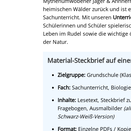
Mythenumwobener Jäger & Ahnherr 
heimischen Wälder zurück und ist
Sachunterricht. Mit unseren
Unterr
Schülerinnen und Schüler spielerisc
Leben im Rudel sowie die wichtige 
der Natur.
Material-Steckbrief auf eine
Zielgruppe:
Grundschule (Klass
Fach:
Sachunterricht, Biologie
Inhalte:
Lesetext, Steckbrief z
Fragebogen, Ausmalbilder
(al
Schwarz-Weiß-Version)
Format:
Einzelne PDFs / Kopi