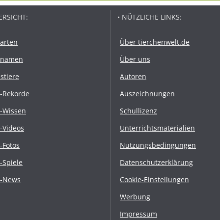
ERSICHT:
• NÜTZLICHE LINKS:
rarten
Über tierchenwelt.de
rnamen
Über uns
stiere
Autoren
r-Rekorde
Auszeichnungen
r-Wissen
Schullizenz
r-Videos
Unterrichtsmaterialien
r-Fotos
Nutzungsbedingungen
r-Spiele
Datenschutzerklärung
r-News
Cookie-Einstellungen
Werbung
Impressum