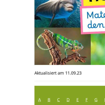
Aktualisiert am
11.09.23
A
B
C
D
E
F
G