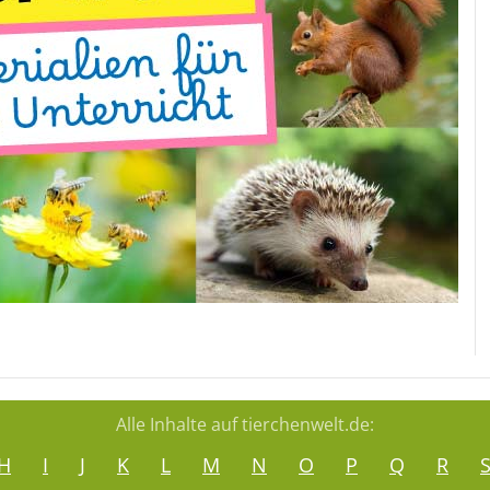
Alle Inhalte auf tierchenwelt.de:
H
I
J
K
L
M
N
O
P
Q
R