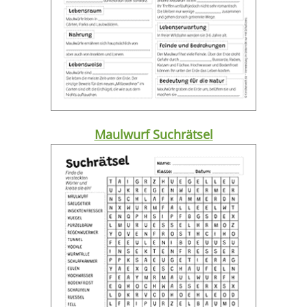
Maulwurf Suchrätsel