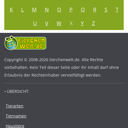
K
L
M
N
O
P
Q
R
S
T
U
V
W
X
Y
Z
Copyright © 2008-2026 tierchenwelt.de. Alle Rechte
vorbehalten. Kein Teil dieser Seite oder ihr Inhalt darf ohne
Erlaubnis der Rechteinhaber vervielfältigt werden.
• ÜBERSICHT:
Tierarten
Tiernamen
Haustiere