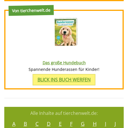
Von tierchenwelt.de
Das große Hundebuch
Spannende Hunderassen für Kinder!
BLICK INS BUCH WERFEN
Alle Inhalte auf tierchenwelt.de:
A
B
C
D
E
F
G
H
I
J