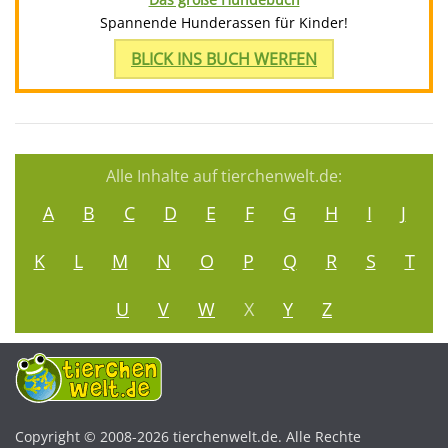
Spannende Hunderassen für Kinder!
BLICK INS BUCH WERFEN
Alle Inhalte auf tierchenwelt.de:
A
B
C
D
E
F
G
H
I
J
K
L
M
N
O
P
Q
R
S
T
U
V
W
X
Y
Z
Copyright © 2008-2026 tierchenwelt.de. Alle Rechte