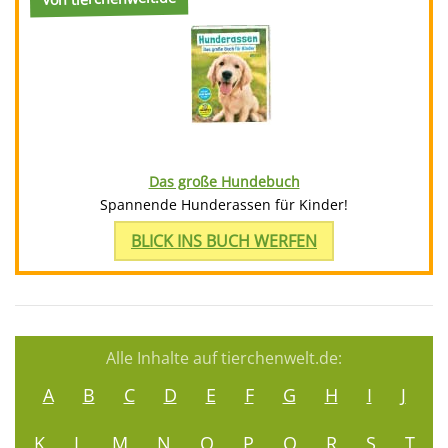
Das große Hundebuch
Spannende Hunderassen für Kinder!
BLICK INS BUCH WERFEN
Alle Inhalte auf tierchenwelt.de:
A
B
C
D
E
F
G
H
I
J
K
L
M
N
O
P
Q
R
S
T