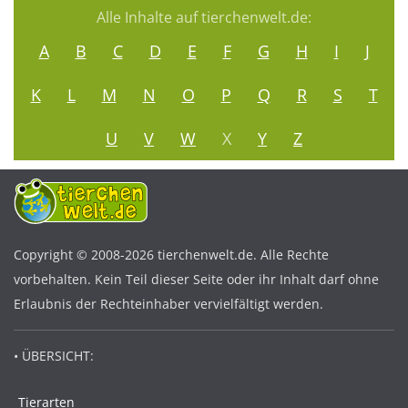
Alle Inhalte auf tierchenwelt.de:
A
B
C
D
E
F
G
H
I
J
K
L
M
N
O
P
Q
R
S
T
U
V
W
X
Y
Z
Copyright © 2008-2026 tierchenwelt.de. Alle Rechte
vorbehalten. Kein Teil dieser Seite oder ihr Inhalt darf ohne
Erlaubnis der Rechteinhaber vervielfältigt werden.
• ÜBERSICHT:
Tierarten