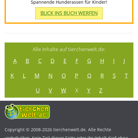
Spannende Hunderassen für Kinder!
BLICK INS BUCH WERFEN
Alle Inhalte auf tierchenwelt.de:
A
B
C
D
E
F
G
H
I
J
K
L
M
N
O
P
Q
R
S
T
U
V
W
X
Y
Z
Copyright © 2008-2026 tierchenwelt.de. Alle Rechte
vorbehalten. Kein Teil dieser Seite oder ihr Inhalt darf ohne