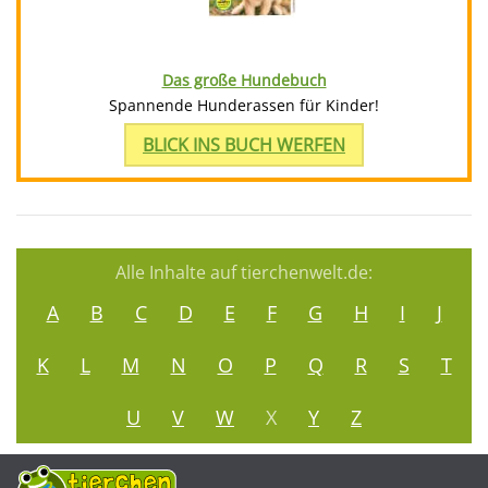
Das große Hundebuch
Spannende Hunderassen für Kinder!
BLICK INS BUCH WERFEN
Alle Inhalte auf tierchenwelt.de:
A
B
C
D
E
F
G
H
I
J
K
L
M
N
O
P
Q
R
S
T
U
V
W
X
Y
Z