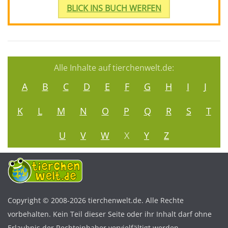
BLICK INS BUCH WERFEN
Alle Inhalte auf tierchenwelt.de:
A
B
C
D
E
F
G
H
I
J
K
L
M
N
O
P
Q
R
S
T
U
V
W
X
Y
Z
Copyright © 2008-2026 tierchenwelt.de. Alle Rechte
vorbehalten. Kein Teil dieser Seite oder ihr Inhalt darf ohne
Erlaubnis der Rechteinhaber vervielfältigt werden.