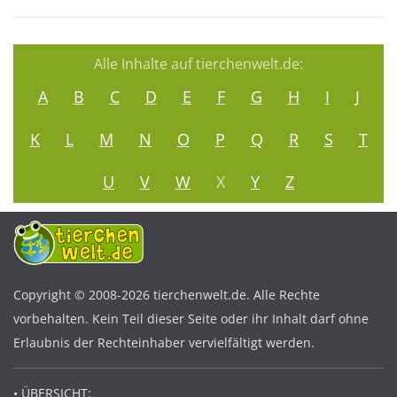
Alle Inhalte auf tierchenwelt.de:
A
B
C
D
E
F
G
H
I
J
K
L
M
N
O
P
Q
R
S
T
U
V
W
X
Y
Z
Copyright © 2008-2026 tierchenwelt.de. Alle Rechte
vorbehalten. Kein Teil dieser Seite oder ihr Inhalt darf ohne
Erlaubnis der Rechteinhaber vervielfältigt werden.
• ÜBERSICHT: