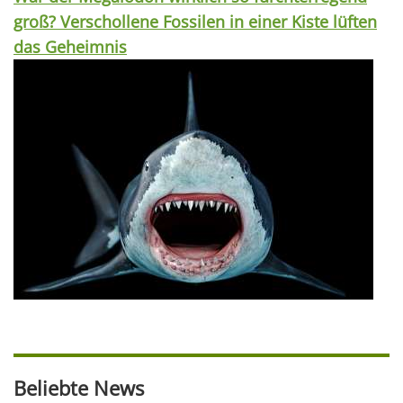
groß? Verschollene Fossilen in einer Kiste lüften
das Geheimnis
Beliebte News