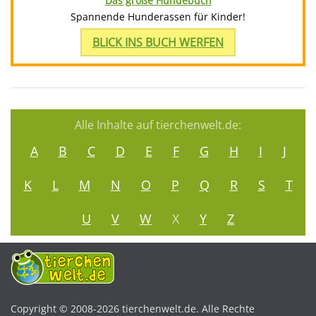
Das große Hundebuch
Spannende Hunderassen für Kinder!
BLICK INS BUCH WERFEN
Alle Inhalte auf tierchenwelt.de:
A
B
C
D
E
F
G
H
I
J
K
L
M
N
O
P
Q
R
S
T
U
V
W
X
Y
Z
Copyright © 2008-2026 tierchenwelt.de. Alle Rechte