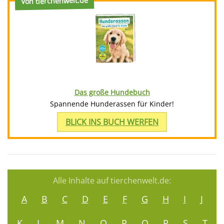
Von tierchenwelt.de
Das große Hundebuch
Spannende Hunderassen für Kinder!
BLICK INS BUCH WERFEN
Alle Inhalte auf tierchenwelt.de:
A
B
C
D
E
F
G
H
I
J
K
L
M
N
O
P
Q
R
S
T