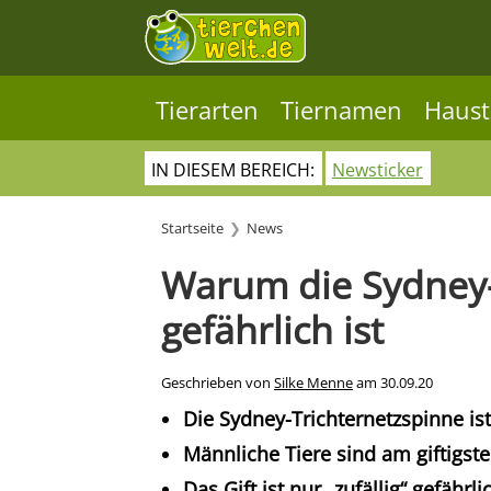
Tierarten
Tiernamen
Haust
IN DIESEM BEREICH:
Newsticker
Startseite
News
Warum die Sydney-
gefährlich ist
Geschrieben von
Silke Menne
am
30.09.20
Die Sydney-Trichternetzspinne ist
Männliche Tiere sind am giftigste
Das Gift ist nur „zufällig“ gefähr