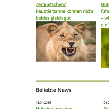
Zerquetschen?
Hum
Raubtierzähne können nicht
füh
beides gleich gut
– wi
ein
Beliebte News
13.04.2026
04.
Nutztiere machen
En