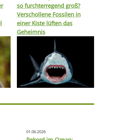
er
so furchterregend groß?
Verschollene Fossilen in
l
einer Kiste lüften das
Geheimnis
01.06.2026
Rekord im Ozean: