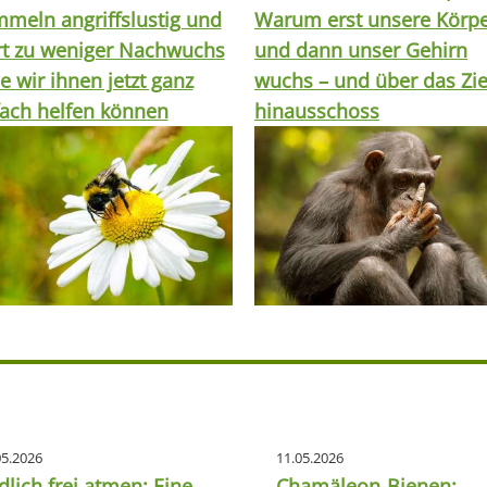
meln angriffslustig und
Warum erst unsere Körp
rt zu weniger Nachwuchs
und dann unser Gehirn
e wir ihnen jetzt ganz
wuchs – und über das Zie
fach helfen können
hinausschoss
05.2026
11.05.2026
dlich frei atmen: Eine
Chamäleon-Bienen: