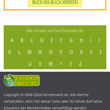
BLICK INS BUCH WERFEN
Alle Inhalte auf tierchenwelt.de:
A
B
C
D
E
F
G
H
I
J
K
L
M
N
O
P
Q
R
S
T
U
V
W
X
Y
Z
Copyright © 2008-2026 tierchenwelt.de. Alle Rechte
vorbehalten. Kein Teil dieser Seite oder ihr Inhalt darf ohne
Erlaubnis der Rechteinhaber vervielfältigt werden.