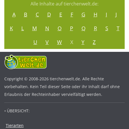
Alle Inhalte auf tierchenwelt.de:
A
B
C
D
E
F
G
H
I
J
K
L
M
N
O
P
Q
R
S
T
U
V
W
X
Y
Z
Copyright © 2008-2026 tierchenwelt.de. Alle Rechte
vorbehalten. Kein Teil dieser Seite oder ihr Inhalt darf ohne
Erlaubnis der Rechteinhaber vervielfältigt werden.
• ÜBERSICHT:
Tierarten