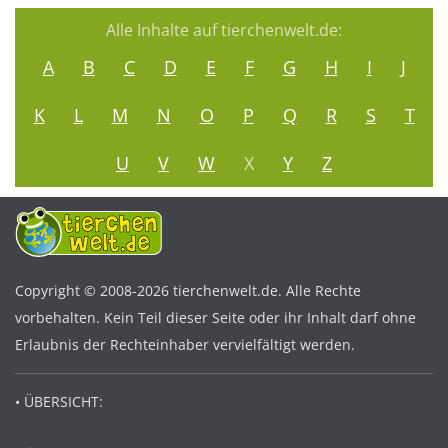
Alle Inhalte auf tierchenwelt.de:
A
B
C
D
E
F
G
H
I
J
K
L
M
N
O
P
Q
R
S
T
U
V
W
X
Y
Z
Copyright © 2008-2026 tierchenwelt.de. Alle Rechte
vorbehalten. Kein Teil dieser Seite oder ihr Inhalt darf ohne
Erlaubnis der Rechteinhaber vervielfältigt werden.
• ÜBERSICHT: