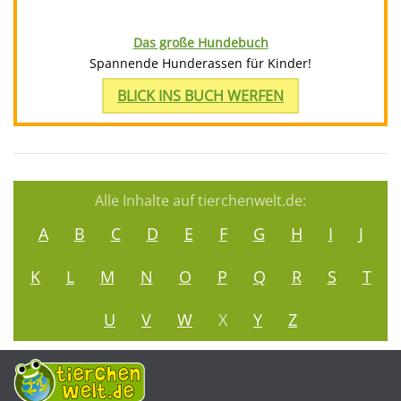
Das große Hundebuch
Spannende Hunderassen für Kinder!
BLICK INS BUCH WERFEN
Alle Inhalte auf tierchenwelt.de:
A
B
C
D
E
F
G
H
I
J
K
L
M
N
O
P
Q
R
S
T
U
V
W
X
Y
Z