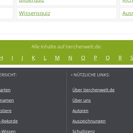
Wissensquiz
Aus
Alle Inhalte auf tierchenwelt.de:
H
I
J
K
L
M
N
O
P
Q
R
ERSICHT:
• NÜTZLICHE LINKS:
rarten
Über tierchenwelt.de
rnamen
Über uns
stiere
Autoren
r-Rekorde
Auszeichnungen
r-Wissen
Schullizenz