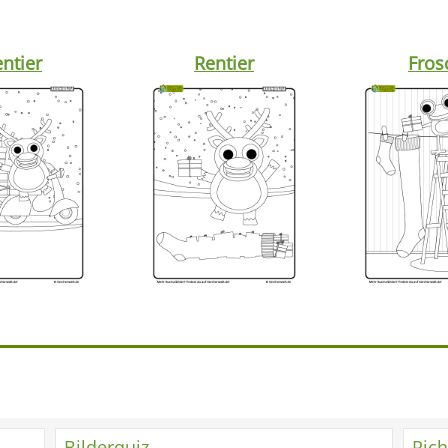
ntier
Rentier
Fros
Bilderquiz
Rich