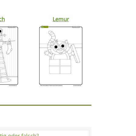
ch
Lemur
tig oder falsch?