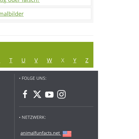
malbilder
S
T
U
V
W
X
Y
Z
• FOLGE UNS:
• NETZWERK:
animalfunfacts.net