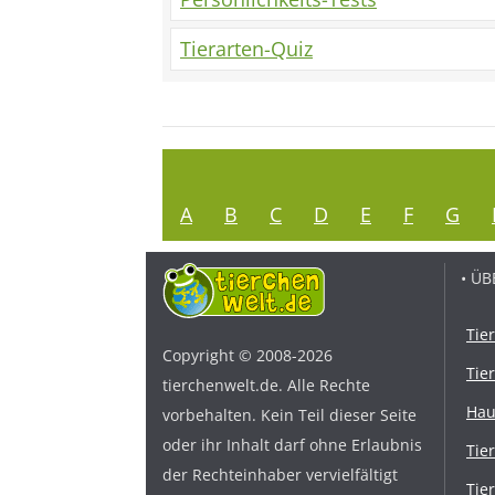
Tierarten-Quiz
A
B
C
D
E
F
G
• ÜB
Tie
Copyright © 2008-2026
Tie
tierchenwelt.de. Alle Rechte
Hau
vorbehalten. Kein Teil dieser Seite
oder ihr Inhalt darf ohne Erlaubnis
Tie
der Rechteinhaber vervielfältigt
Tie