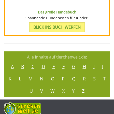
Das große Hundebuch
Spannende Hunderassen für Kinder!
BLICK INS BUCH WERFEN
Alle Inhalte auf tierchenwelt.de:
A
B
C
D
E
F
G
H
I
J
K
L
M
N
O
P
Q
R
S
T
U
V
W
X
Y
Z