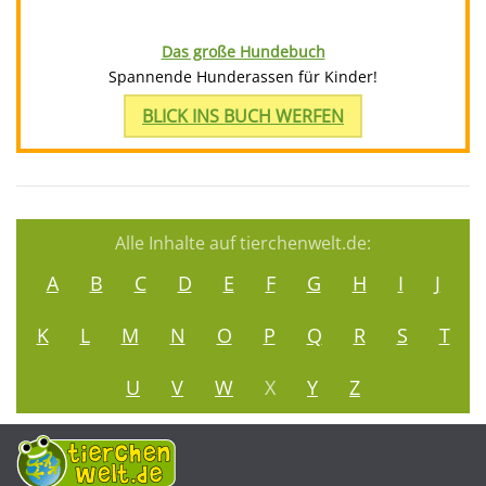
Das große Hundebuch
Spannende Hunderassen für Kinder!
BLICK INS BUCH WERFEN
Alle Inhalte auf tierchenwelt.de:
A
B
C
D
E
F
G
H
I
J
K
L
M
N
O
P
Q
R
S
T
U
V
W
X
Y
Z