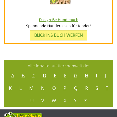
Das große Hundebuch
Spannende Hunderassen für Kinder!
BLICK INS BUCH WERFEN
Alle Inhalte auf tierchenwelt.de:
A
B
C
D
E
F
G
H
I
J
K
L
M
N
O
P
Q
R
S
T
U
V
W
X
Y
Z