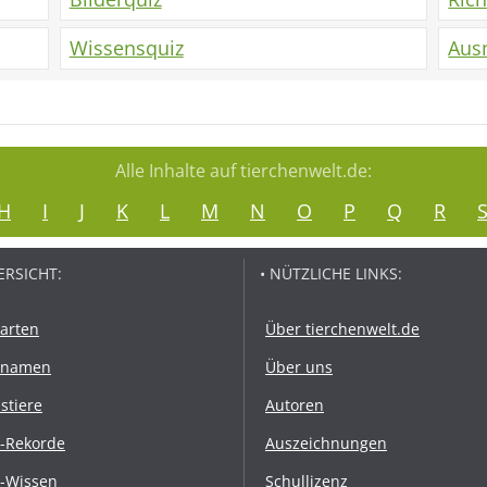
Wissensquiz
Aus
Alle Inhalte auf tierchenwelt.de:
H
I
J
K
L
M
N
O
P
Q
R
ERSICHT:
• NÜTZLICHE LINKS:
rarten
Über tierchenwelt.de
rnamen
Über uns
stiere
Autoren
r-Rekorde
Auszeichnungen
r-Wissen
Schullizenz