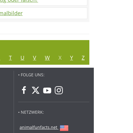
malbilder
S
T
U
V
W
X
Y
Z
• FOLGE UNS:
• NETZWERK:
animalfunfacts.net