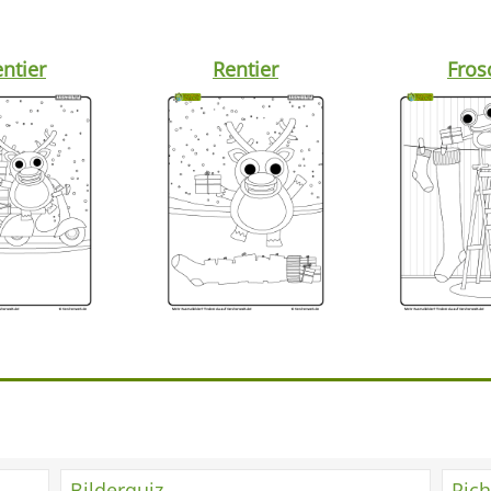
ntier
Rentier
Fros
Bilderquiz
Rich