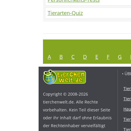
Tierarten-Quiz
A
B
C
D
E
F
G
• ÜB
Tie
Copyright © 2008-2026
Tie
tierchenwelt.de. Alle Rechte
Hau
vorbehalten. Kein Teil dieser Seite
oder ihr Inhalt darf ohne Erlaubnis
Tie
der Rechteinhaber vervielfältigt
Tie