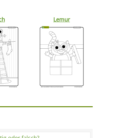
ch
Lemur
tig oder falsch?