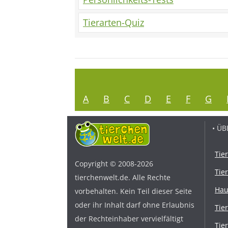
Tierarten-Quiz
A
B
C
D
E
F
G
• ÜB
Tie
Copyright © 2008-2026
Tie
tierchenwelt.de. Alle Rechte
Hau
vorbehalten. Kein Teil dieser Seite
oder ihr Inhalt darf ohne Erlaubnis
Tie
der Rechteinhaber vervielfältigt
Tie