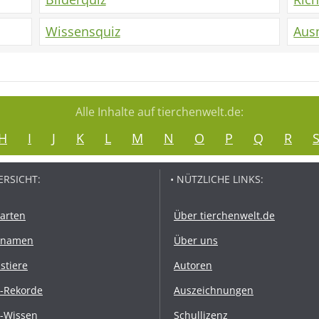
Wissensquiz
Aus
Alle Inhalte auf tierchenwelt.de:
H
I
J
K
L
M
N
O
P
Q
R
ERSICHT:
• NÜTZLICHE LINKS:
rarten
Über tierchenwelt.de
rnamen
Über uns
stiere
Autoren
r-Rekorde
Auszeichnungen
r-Wissen
Schullizenz