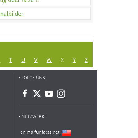
malbilder
S
T
U
V
W
X
Y
Z
• FOLGE UNS:
• NETZWERK:
animalfunfacts.net