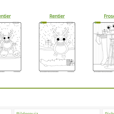
ntier
Rentier
Fros
Bilderquiz
Rich