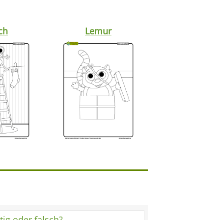
ch
Lemur
tig oder falsch?