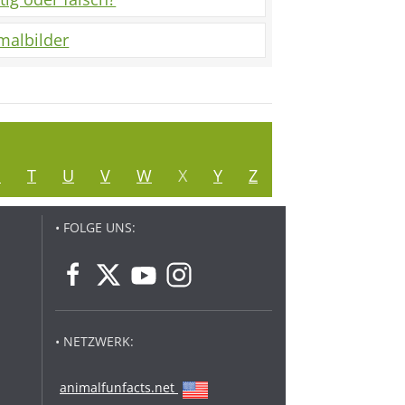
malbilder
S
T
U
V
W
X
Y
Z
• FOLGE UNS:
• NETZWERK:
animalfunfacts.net