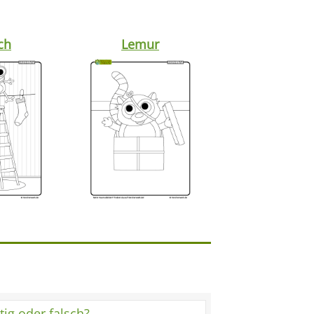
ch
Lemur
tig oder falsch?