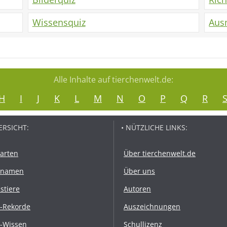
Wissensquiz
Aus
Alle Inhalte auf tierchenwelt.de:
H
I
J
K
L
M
N
O
P
Q
R
ERSICHT:
• NÜTZLICHE LINKS:
rarten
Über tierchenwelt.de
rnamen
Über uns
stiere
Autoren
r-Rekorde
Auszeichnungen
r-Wissen
Schullizenz