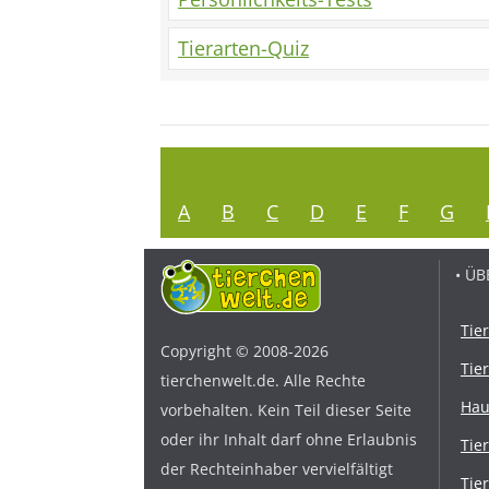
Tierarten-Quiz
A
B
C
D
E
F
G
• ÜB
Tie
Copyright © 2008-2026
Tie
tierchenwelt.de. Alle Rechte
Hau
vorbehalten. Kein Teil dieser Seite
oder ihr Inhalt darf ohne Erlaubnis
Tie
der Rechteinhaber vervielfältigt
Tie