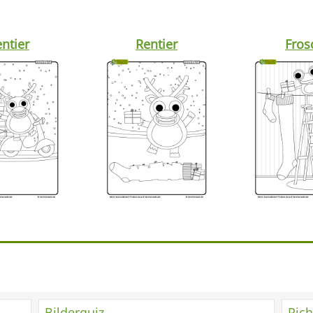
ntier
Rentier
Fros
Bilderquiz
Rich