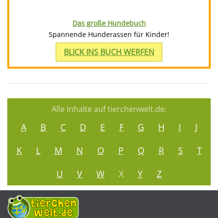
Das große Hundebuch
Spannende Hunderassen für Kinder!
BLICK INS BUCH WERFEN
Alle Inhalte auf tierchenwelt.de:
A
B
C
D
E
F
G
H
I
J
K
L
M
N
O
P
Q
R
S
T
U
V
W
X
Y
Z