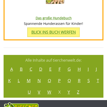
Das große Hundebuch
Spannende Hunderassen für Kinder!
BLICK INS BUCH WERFEN
Alle Inhalte auf tierchenwelt.de:
A
B
C
D
E
F
G
H
I
J
K
L
M
N
O
P
Q
R
S
T
U
V
W
X
Y
Z