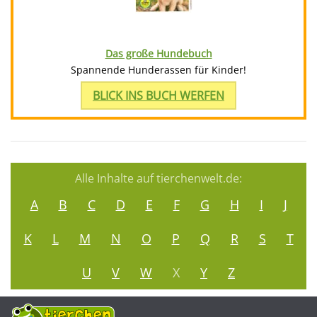
Das große Hundebuch
Spannende Hunderassen für Kinder!
BLICK INS BUCH WERFEN
Alle Inhalte auf tierchenwelt.de:
A
B
C
D
E
F
G
H
I
J
K
L
M
N
O
P
Q
R
S
T
U
V
W
X
Y
Z