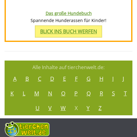
Das große Hundebuch
Spannende Hunderassen für Kinder!
BLICK INS BUCH WERFEN
Alle Inhalte auf tierchenwelt.de:
A
B
C
D
E
F
G
H
I
J
K
L
M
N
O
P
Q
R
S
T
U
V
W
X
Y
Z