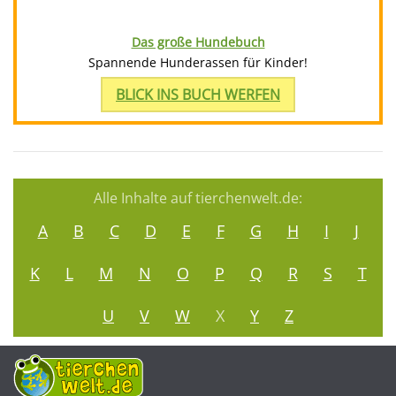
Das große Hundebuch
Spannende Hunderassen für Kinder!
BLICK INS BUCH WERFEN
Alle Inhalte auf tierchenwelt.de:
A
B
C
D
E
F
G
H
I
J
K
L
M
N
O
P
Q
R
S
T
U
V
W
X
Y
Z