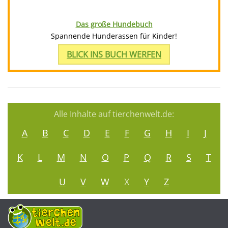
Das große Hundebuch
Spannende Hunderassen für Kinder!
BLICK INS BUCH WERFEN
Alle Inhalte auf tierchenwelt.de:
A
B
C
D
E
F
G
H
I
J
K
L
M
N
O
P
Q
R
S
T
U
V
W
X
Y
Z