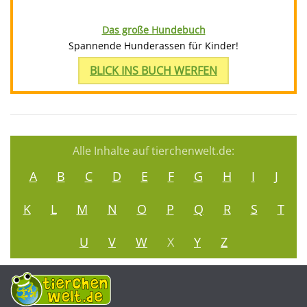
Das große Hundebuch
Spannende Hunderassen für Kinder!
BLICK INS BUCH WERFEN
Alle Inhalte auf tierchenwelt.de:
A
B
C
D
E
F
G
H
I
J
K
L
M
N
O
P
Q
R
S
T
U
V
W
X
Y
Z