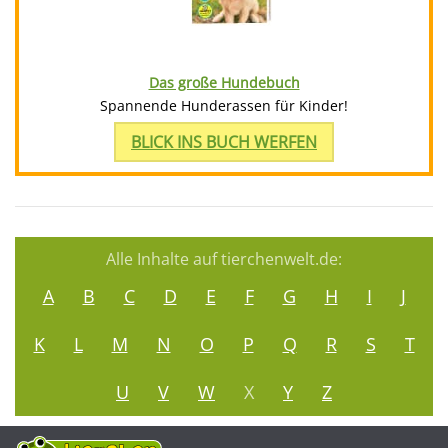
Das große Hundebuch
Spannende Hunderassen für Kinder!
BLICK INS BUCH WERFEN
Alle Inhalte auf tierchenwelt.de:
A
B
C
D
E
F
G
H
I
J
K
L
M
N
O
P
Q
R
S
T
U
V
W
X
Y
Z